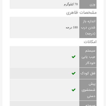
وزن
70 کیلوگرم
مشخصات ظاهری
اندازه باز
شدن درب
180 درجه
(درجه)
امکانات
سیستم
عیب یابی
خودکار
قفل کودک
پیش
شستشوی
دستی
سیستم