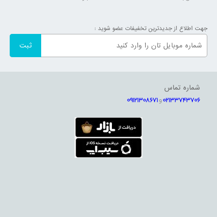
جهت اطلاع از جدیدترین تخفیفات عضو شوید :
شماره تماس
02133743706
و
09121308671