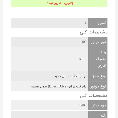
(ناموجود ، آخرین قیمت)
امتیاز
0
مشخصات کلی
دور موتور
1400
رتبه
مصرف
+++A
انرژی
نوع مخزن
درام الماسه نسل جدید
نوع موتور
دایرکت درایو (Direct Drive) بدون تسمه
مشخصات کلی
دور موتور
1400
رتبه