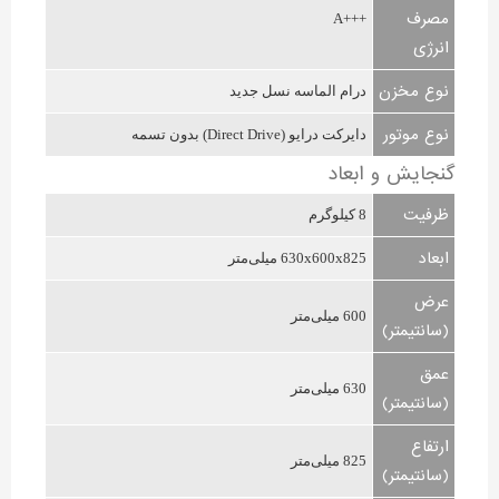
مصرف
+++A
انرژی
نوع مخزن
درام الماسه نسل جدید
نوع موتور
دایرکت درایو (Direct Drive) بدون تسمه
گنجایش و ابعاد
ظرفیت
8 کیلوگرم
ابعاد
630x600x825 میلی‌متر
عرض
600 میلی‌متر
(سانتیمتر)
عمق
630 میلی‌متر
(سانتیمتر)
ارتفاع
825 میلی‌متر
(سانتیمتر)